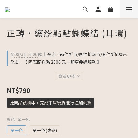
正韓・繽紛點點蝴蝶結 (耳環)
至
08/31 16:00
截止
全店，兩件折百/四件折兩百/五件折590元
全店，【 國際配送滿 2500 元，即享免運服務 】
查看更多
NT$790
此商品預購中，完成下單後將進行追加到貨
顏色
: 單一色
單一色
單一色(改夾)