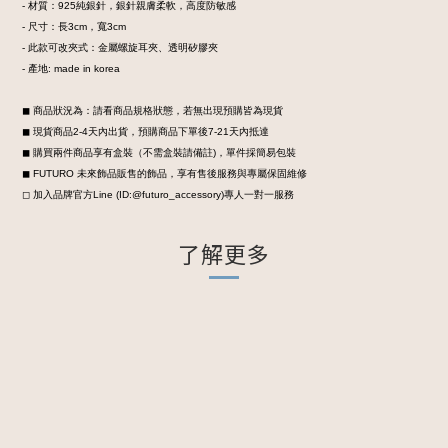
- 材質：925純銀針，銀針親膚柔軟，高度防敏感
- 尺寸：長
3cm，寬3cm
- 此款可改夾式：金屬螺旋耳夾、透明矽膠夾
- 產地: made in korea
◼︎ 商品狀況為：請看商品規格狀態，若無出現預購皆為現貨
◼︎ 現貨商品2-4天內出貨，預購商品下單後7-21天內抵達
◼︎ 購買兩件商品享有盒裝
（不需盒裝請備註)，
單件採簡易包裝
◼︎ FUTURO 未來飾品販售的飾品，享有售後服務與專屬保固維修
◻︎ 加入品牌官方Line (ID:@futuro_accessory)專人一對一服務
了解更多