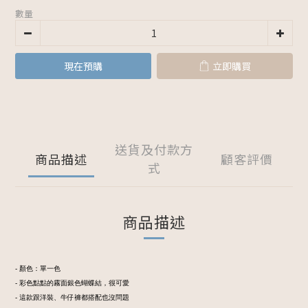
數量
現在預購
立即購買
送貨及付款方
商品描述
顧客評價
式
商品描述
- 顏色：單一色
- 彩色點點的霧面銀色蝴蝶結，很可愛
- 這款跟洋裝、牛仔褲都搭配也沒問題