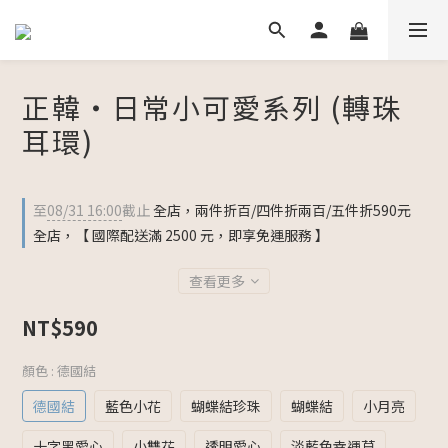
正韓・日常小可愛系列 (轉珠
耳環)
至
08/31 16:00
截止
全店，兩件折百/四件折兩百/五件折590元
全店，【 國際配送滿 2500 元，即享免運服務 】
查看更多
NT$590
顏色
: 德國結
德國結
藍色小花
蝴蝶結珍珠
蝴蝶結
小月亮
十字黑愛心
小雙花
透明愛心
淡藍色幸運草