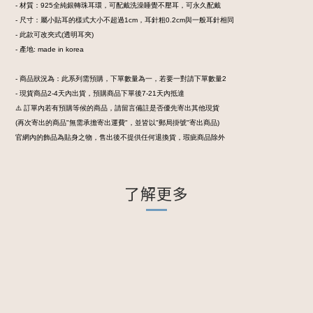
- 材質：925全純銀轉珠耳環，可配戴洗澡睡覺不壓耳，可永久配戴
- 尺寸：屬小貼耳的樣式大小不超過1cm，耳針粗0.2cm與一般耳針相同
- 此款可改夾式(透明耳夾)
- 產地: made in korea
- 商品狀況為：此系列需預購，下單數量為一，若要一對請下單數量2
- 現貨商品2-4天內出貨，預購商品下單後7-21天內抵達
⚠️ 訂單內若有預購等候的商品，請留言備註是否優先寄出其他現貨
(再次寄出的商品"無需承擔寄出運費"，並皆以"郵局掛號"寄出商品)
官網內的飾品為貼身之物，售出後不提供任何退換貨，瑕疵商品除外
了解更多