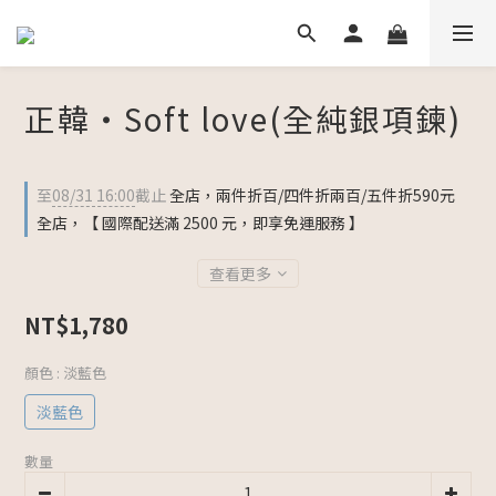
正韓・Soft love(全純銀項鍊)
至
08/31 16:00
截止
全店，兩件折百/四件折兩百/五件折590元
全店，【 國際配送滿 2500 元，即享免運服務 】
查看更多
NT$1,780
顏色
: 淡藍色
淡藍色
數量