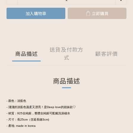
加入購物車
立即購買
送貨及付款方
商品描述
顧客評價
式
商品描述
- 顏色：淡藍色
- 淺淺的淡藍色溫柔又漂亮！是Deep love的姐妹款♡
- 材質：925全純銀，整體全純銀可配戴洗澡碰水
- 尺寸：長25cm（含延長鏈3cm)
- 產地: made in korea