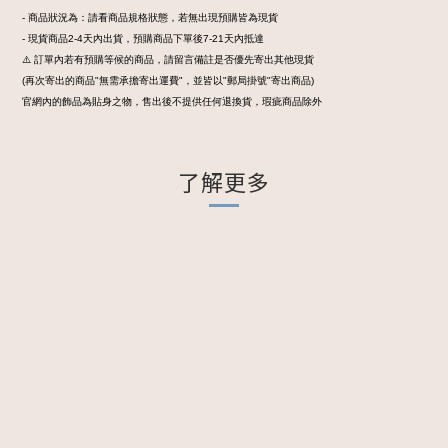
- 商品狀況為：請看商品規格狀態，若無出現預購皆為現貨
- 現貨商品2-4天內出貨，預購商品下單後7-21天內抵達
⚠️ 訂單內若有預購等候的商品，請留言備註是否優先寄出其他現貨
(再次寄出的商品"無需承擔寄出運費"，並皆以"郵局掛號"寄出商品)
官網內的飾品為貼身之物，售出後不提供任何退換貨，瑕疵商品除外
了解更多