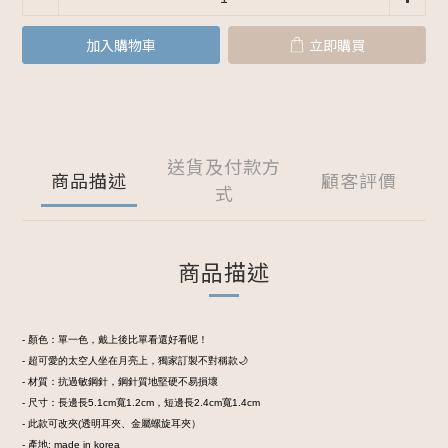
加入購物車
立即購買
送貨及付款方
商品描述
顧客評價
式
商品描述
- 顏色：單一色，戴上後比單看還好看呢！
- 超可愛的太空人坐在月亮上，獨家訂製不對稱款🌙
- 材質：抗過敏鋼針，鋼針質地堅硬不易損壞
- 尺寸：長邊長5.1cm寬1.2cm，短邊長2.4cm寬1.4cm
- 此款可改夾(透明耳夾、金屬螺旋耳夾）
- 產地: made in korea