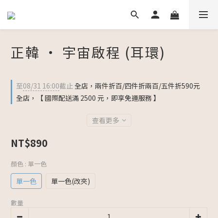
正韓 • 宇宙啟程 (耳環)
至
08/31 16:00
截止
全店，兩件折百/四件折兩百/五件折590元
全店，【 國際配送滿 2500 元，即享免運服務 】
查看更多
NT$890
顏色
: 單一色
單一色
單一色(改夾)
數量