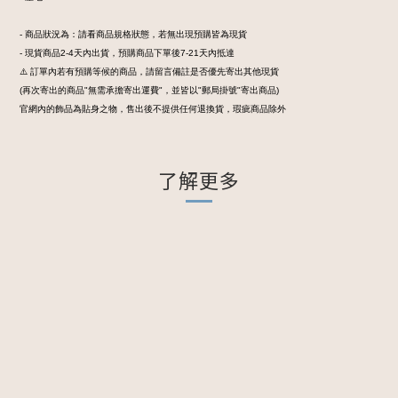
- 商品狀況為：請看商品規格狀態，若無出現預購皆為現貨
- 現貨商品2-4天內出貨，預購商品下單後7-21天內抵達
⚠️ 訂單內若有預購等候的商品，請留言備註是否優先寄出其他現貨
(再次寄出的商品"無需承擔寄出運費"，並皆以"郵局掛號"寄出商品)
官網內的飾品為貼身之物，售出後不提供任何退換貨，瑕疵商品除外
了解更多