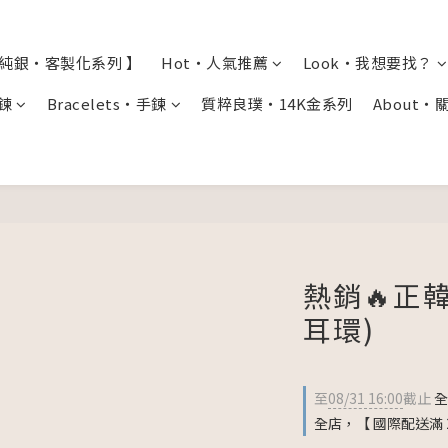
全純銀・客製化系列 】
Hot・人氣推薦
Look・我想要找？
項鍊
Bracelets・手鍊
質粹良璞・14K金系列
About・
熱銷🔥正
耳環)
至
08/31 16:00
截止
全
全店，【 國際配送滿 