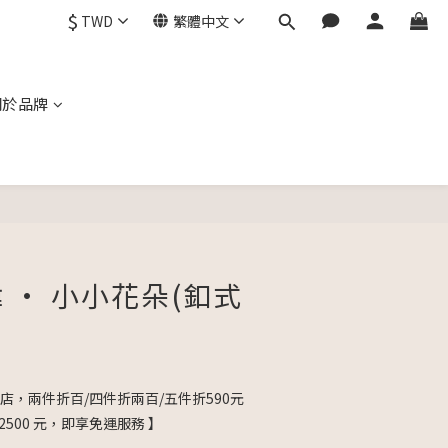
$
TWD
繁體中文
關於品牌
立即購買
韓 • 小小花朵(釦式
店，兩件折百/四件折兩百/五件折590元
2500 元，即享免運服務 】