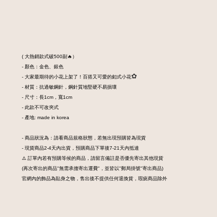
( 大熱銷款式破500副🔥）
- 顏色：金色、銀色
✿︎
- 大家最期待的小花上架了！百搭又可愛的釦式小花
- 材質：抗過敏鋼針，鋼針質地堅硬不易損壞
- 尺寸：長1cm，寬1cm
- 此款不可改夾式
- 產地: made in korea
- 商品狀況為：請看商品規格狀態，若無出現預購皆為現貨
- 現貨商品2-4天內出貨，預購商品下單後7-21天內抵達
⚠️ 訂單內若有預購等候的商品，請留言備註是否優先寄出其他現貨
(再次寄出的商品"無需承擔寄出運費"，並皆以"郵局掛號"寄出商品)
官網內的飾品為貼身之物，售出後不提供任何退換貨，瑕疵商品除外