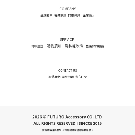
COMPANY
品牌故事
會員制度
門市資訊
企業徵才
SERVICE
購物須知
隱私權政策
付款運送
售後保固服務
CONTACT US
聯絡我們
常見問題
官方Line
2026 © FUTURO Accessory CO. LTD
ALL RIGHTS RESERVED l SINCCE 2015
預防詐騙提高警覺 < 若有疑慮請儘速聯繫客服 >