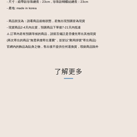
- 尺寸：緞帶款珍珠總長：23cm，珍珠款蝴蝶結總長：23cm
- 產地: made in korea
- 商品狀況為：請看商品規格狀態，若無出現預購皆為現貨
- 現貨商品2-4天內出貨，預購商品下單後7-21天內抵達
⚠️ 訂單內若有預購等候的商品，請留言備註是否優先寄出其他現貨
(再次寄出的商品"無需承擔寄出運費"，並皆以"郵局掛號"寄出商品)
官網內的飾品為貼身之物，售出後不提供任何退換貨，瑕疵商品除外
了解更多