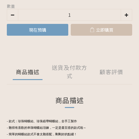
數量
現在預購
立即購買
送貨及付款方
商品描述
顧客評價
式
商品描述
- 款式：珍珠蝴蝶結、珍珠緞帶蝴蝶結，全手工製作
- 難得有喜歡的串珠蝴蝶結項鍊，一定是最百搭的款式啦～
- 簡單的蝴蝶結款式不會太難搭配，剛剛好的點綴！