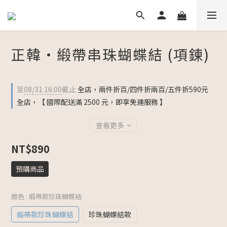
正韓・緞帶串珠蝴蝶結 (項鍊)
至
08/31 16:00
截止
全店，兩件折百/四件折兩百/五件折590元
全店，【 國際配送滿 2500 元，即享免運服務 】
查看更多
NT$890
預購商品
顏色
: 緞帶款珍珠蝴蝶結
緞帶款珍珠蝴蝶結
珍珠蝴蝶結款