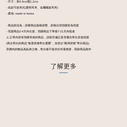
- 尺寸：長0.9cm寬1,2cm
- 此款可改夾式(透明耳夾、金屬螺旋耳夾)
- 產地: made in korea
- 商品狀況為：請看商品規格狀態，若無出現預購皆為現貨
- 現貨商品2-4天內出貨，預購商品下單後7-21天內抵達
⚠️ 訂單內若有預購等候的商品，請留言備註是否優先寄出其他現貨
(再次寄出的商品"無需承擔寄出運費"，並皆以"郵局掛號"寄出商品)
官網內的飾品為貼身之物，售出後不提供任何退換貨，瑕疵商品除外
了解更多