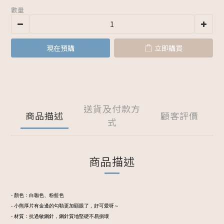
數量
現在預購
立即購買
送貨及付款方
商品描述
顧客評價
式
商品描述
- 顏色：白咖色、粉藍色
- 小熊厚片有金邊的勾勒更加顯眼了，好可愛呀～
- 材質：抗過敏鋼針，鋼針質地堅硬不易損壞