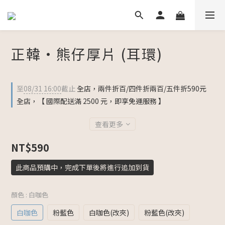
正韓・熊仔厚片 (耳環)
至
08/31 16:00
截止
全店，兩件折百/四件折兩百/五件折590元
全店，【 國際配送滿 2500 元，即享免運服務 】
查看更多
NT$590
此商品預購中，完成下單後將進行追加到貨
顏色
: 白咖色
白咖色
粉藍色
白咖色(改夾)
粉藍色(改夾)