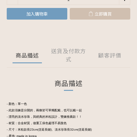
加入購物車
立即購買
送貨及付款方
商品描述
顧客評價
式
商品描述
- 顏色：單一色
- 此款項鍊是分開的，兩條皆可單獨配戴，也可以戴一起
- 漂亮的淡水珍珠，與經典的米粒設計，雙鍊推薦款！！
- 材質：合金材質，做重工保色處理不易脫色
- 尺寸：米粒款長23cm(含延長鏈)、淡水珍珠長32cm(含延長鏈)
- 產地: made in korea