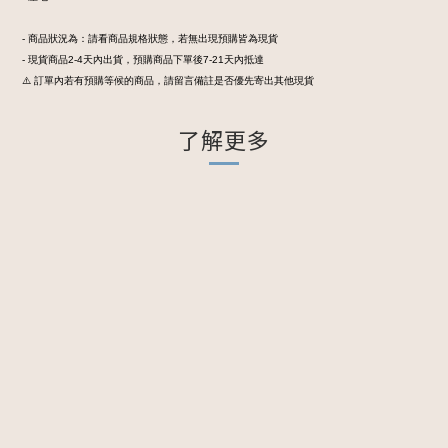
- 商品狀況為：請看商品規格狀態，若無出現預購皆為現貨
- 現貨商品2-4天內出貨，預購商品下單後7-21天內抵達
⚠️ 訂單內若有預購等候的商品，請留言備註是否優先寄出其他現貨
了解更多