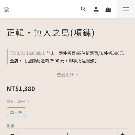
正韓・無人之島(項鍊)
至
08/31 16:00
截止
全店，兩件折百/四件折兩百/五件折590元
全店，【 國際配送滿 2500 元，即享免運服務 】
查看更多
NT$1,380
顏色
: 單一色
單一色
數量