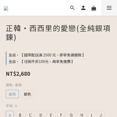
正韓・西西里的愛戀(全純銀項
鍊)
全店，【 國際配送滿 2500 元，即享免運服務 】
全店，【 任兩件折100元，再享免運費 】
NT$2,680
顏色
: 金色
金色
銀色
字母
: A
A
B
C
D
E
F
G
H
I
J