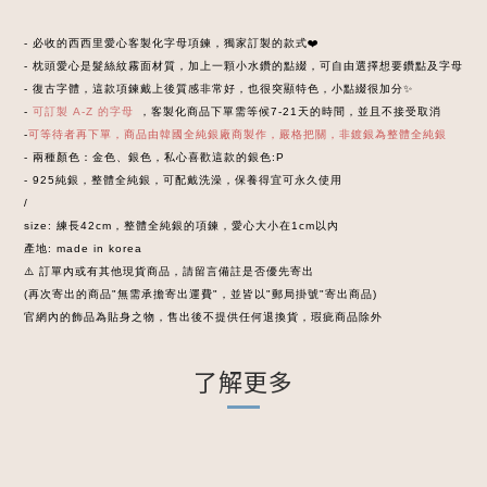
- 必收的西西里愛心客製化字母項鍊，獨家訂製的款式❤️
- 枕頭愛心是髮絲紋霧面材質，加上一顆小水鑽的點綴，可自由選擇想要鑽點及字母
- 復古字體，這款項鍊戴上後質感非常好，也很突顯特色，小點綴很加分✨
-
可訂製 A-Z 的字母
，客製化商品下單需等候7-21天的時間，並且不接受取消
-
可等待者再下單，商品由韓國全純銀廠商製作，嚴格把關，非鍍銀為整體全純銀
- 兩種顏色：金色、銀色，私心喜歡這款的銀色:P
- 925純銀，整體全純銀，可配戴洗澡，保養得宜可永久使用
/
size: 練長42cm，整體全純銀的項鍊，愛心大小在1cm以內
產地: made in korea
⚠️ 訂單內或有其他現貨商品，請留言備註是否優先寄出
(再次寄出的商品"無需承擔寄出運費"，並皆以"郵局掛號"寄出商品)
官網內的飾品為貼身之物，售出後不提供任何退換貨，瑕疵商品除外
了解更多