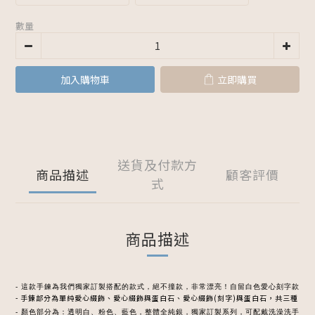
數量
加入購物車
立即購買
送貨及付款方
商品描述
顧客評價
式
商品描述
- 這款手鍊為我們獨家訂製搭配的款式，絕不撞款，非常漂亮！自留白色愛心刻字款
- 手鍊部分為單純愛心綴飾、愛心綴飾與蛋白石、愛心綴飾(刻字)與蛋白石，共三種
- 顏色部分為：透明白、粉色、藍色，整體全純銀，獨家訂製系列，可配戴洗澡洗手