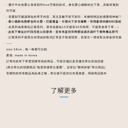
- 圖片中白色愛心為有刻印love字樣的款式，會在愛心綴飾的右下角，其餘皆無刻
印字樣
- 若要刻字建議簡短的單字內容，英文及數字皆可刻印，有種悄悄話的感覺很神秘♡
- 愛心綴飾為施華洛的水鑽，切面豐富，在陽光下非常耀眼，採用重磅純銀材料製成
- 此系列為客製化訂製系列，需等候最短15天最長30天時間，可接受者再下單：）
- 此批下單估計於四月底以前發貨，若有希望收到時間或請求請於下單時備註即可
- 訂製系列不接受任何理由的取消訂單及不取貨情形，若發生一律採取法律途徑究責
-----
size:18cm，每一格都可以釦
產地: made in korea
訂單內若有下單需預購等候的商品，可留言備註是否優先寄出其他現貨
(再次寄出的預購商品"無需承擔寄出運費"，並皆以"郵局掛號"寄出商品)
官網內的所有飾品為貼身之物，售出後不提供任何退換貨，瑕疵商品除外
了解更多