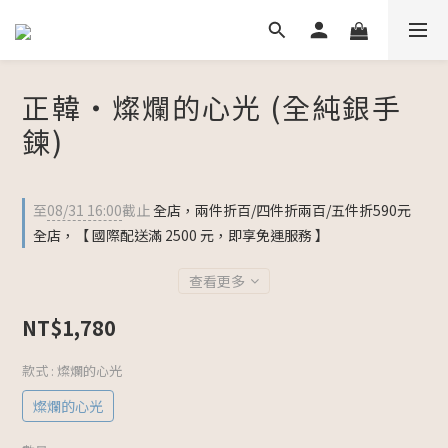
正韓・燦爛的心光 (全純銀手
鍊)
至
08/31 16:00
截止
全店，兩件折百/四件折兩百/五件折590元
全店，【 國際配送滿 2500 元，即享免運服務 】
查看更多
NT$1,780
款式
: 燦爛的心光
燦爛的心光