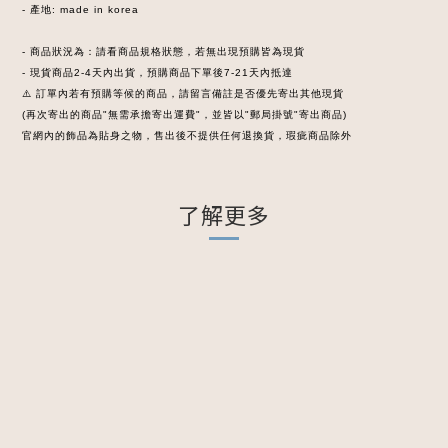
- 產地: made in korea
- 商品狀況為：請看商品規格狀態，若無出現預購皆為現貨
- 現貨商品2-4天內出貨，預購商品下單後7-21天內抵達
⚠️ 訂單內若有預購等候的商品，請留言備註是否優先寄出其他現貨
(再次寄出的商品"無需承擔寄出運費"，並皆以"郵局掛號"寄出商品)
官網內的飾品為貼身之物，售出後不提供任何退換貨，瑕疵商品除外
了解更多