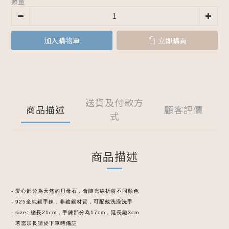
數量
加入購物車
立即購買
送貨及付款方
商品描述
顧客評價
式
商品描述
- 愛心部分為天然的貝母石，會隨光線折射不同顏色
- 925全純銀手鍊，非鍍銀材質，可配戴洗澡洗手
- size: 總
長21cm，手鍊部分為17cm，延長鏈3cm
若需加長請於下單時備註