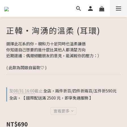
正韓・洶湧的溫柔 (耳環)
選擇此花系的你，親和力十足同時也溫柔謙遜
你知道自己想要的是什麼比其他人都清楚方向
近期建議：偶爾傾聽朋友的意見，能減輕你的壓力：）
( 此款為闆娘自留款♡ )
至
08/31 16:00
截止
全店，兩件折百/四件折兩百/五件折590元
全店，【 國際配送滿 2500 元，即享免運服務 】
查看更多
NT$690