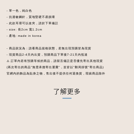
- 單一色，純白色
- 抗過敏鋼針，質地堅硬不易損壞
- 此款耳環可以改夾，請於下單備註
- size: 長2cm 寬1.2cm
- 產地: made in korea
- 商品狀況為：請看商品規格狀態，若無出現預購皆為現貨
- 現貨商品2-4天內出貨，預購商品下單後7-21天內抵達
⚠️ 訂單內若有預購等候的商品，請留言備註是否優先寄出其他現貨
(再次寄出的商品"無需承擔寄出運費"，並皆以"郵局掛號"寄出商品)
官網內的飾品為貼身之物，售出後不提供任何退換貨，瑕疵商品除外
了解更多