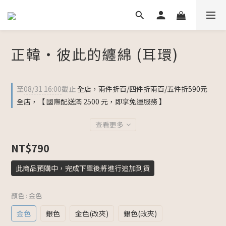
正韓・彼此的纏綿 (耳環)
至
08/31 16:00
截止
全店，兩件折百/四件折兩百/五件折590元
全店，【 國際配送滿 2500 元，即享免運服務 】
查看更多
NT$790
此商品預購中，完成下單後將進行追加到貨
顏色
: 金色
金色
銀色
金色(改夾)
銀色(改夾)