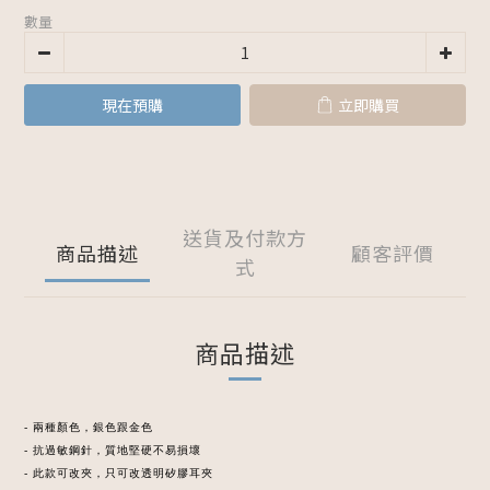
數量
現在預購
立即購買
送貨及付款方
商品描述
顧客評價
式
商品描述
- 兩種顏色，銀色跟金色
- 抗過敏鋼針，質地堅硬不易損壞
- 此款可改夾，只可改透明矽膠耳夾