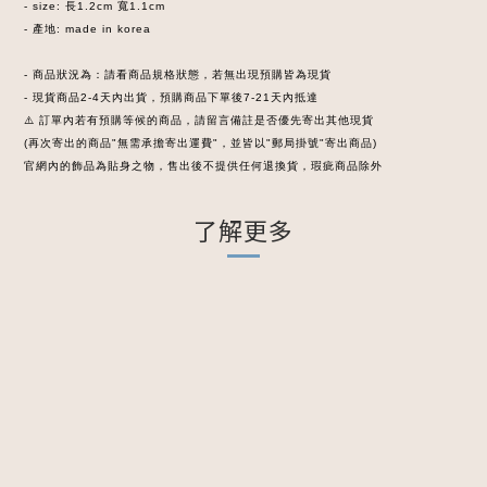
- size: 長1.2cm 寬1.1cm
- 產地: made in korea
- 商品狀況為：請看商品規格狀態，若無出現預購皆為現貨
- 現貨商品2-4天內出貨，預購商品下單後7-21天內抵達
⚠️ 訂單內若有預購等候的商品，請留言備註是否優先寄出其他現貨
(再次寄出的商品"無需承擔寄出運費"，並皆以"郵局掛號"寄出商品)
官網內的飾品為貼身之物，售出後不提供任何退換貨，瑕疵商品除外
了解更多