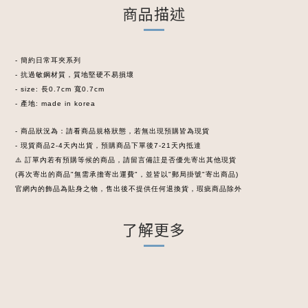
商品描述
- 簡約日常耳夾系列
- 抗過敏鋼材質，質地堅硬不易損壞
- size: 長0.7cm 寬0.7cm
- 產地: made in korea
- 商品狀況為：請看商品規格狀態，若無出現預購皆為現貨
- 現貨商品2-4天內出貨，預購商品下單後7-21天內抵達
⚠️ 訂單內若有預購等候的商品，請留言備註是否優先寄出其他現貨
(再次寄出的商品"無需承擔寄出運費"，並皆以"郵局掛號"寄出商品)
官網內的飾品為貼身之物，售出後不提供任何退換貨，瑕疵商品除外
了解更多