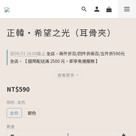
正韓・希望之光（耳骨夾）
至
08/31 16:00
截止
全店，兩件折百/四件折兩百/五件折590元
全店，【 國際配送滿 2500 元，即享免運服務 】
查看更多
NT$590
顏色
: 金色
金色
銀色
數量