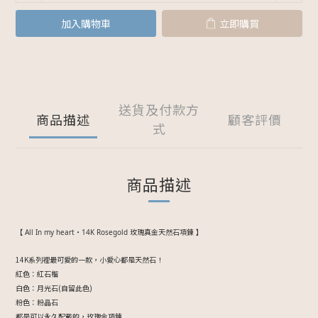
加入購物車
立即購買
送貨及付款方
商品描述
顧客評價
式
商品描述
【 All In my heart・14K Rosegold 玫瑰真金天然石項鍊 】
14K系列裡最可愛的一款，小愛心都是天然石！
紅色：紅石榴
白色：月光石(自留此色)
粉色：粉晶石
都是可以永久配戴的，玫瑰金項鍊