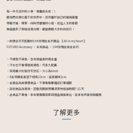
每一件生活中的小事，堆疊成未來：）
願我們在變化萬千的世界中，找到屬於自己的風情萬種
帶著守誠、樸質、純粹而優雅的心境，前往人生的章節
無論遇到了黑暗或是光明，都能勇敢大步的向前行！
一款適合天天配戴的14K玫瑰金系列單品 【 All in my heart 】
FUTURO Accessory ・ 未來飾品 ・ 14K玫瑰金高金系列
・不褪色不掉色，含有相當高的真金量
・汗水也不會導致其變色，可永久配戴
・採用義大利製作天然石，大小為4mm
・K金項鍊垂直落下總長23cm，延長鏈條2cm
・此單品為高單價商品，下單會聯繫確認訂單細節
・目前商品為現貨，若售完開放預購須等待追加時間7-21天
・此商品下單後，享有單獨獨家厚磅禮盒精裝寄出，並享有終身保固服務
了解更多