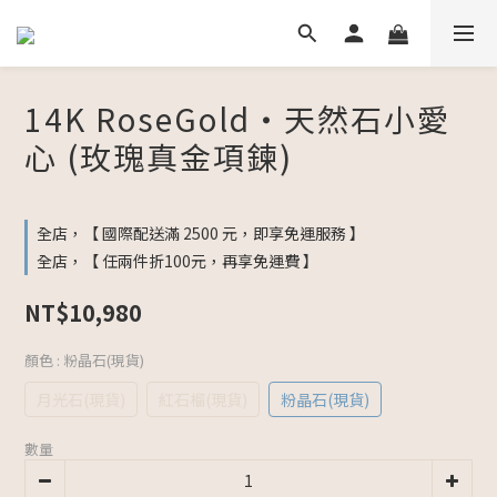
14K RoseGold・天然石小愛
心 (玫瑰真金項鍊)
全店，【 國際配送滿 2500 元，即享免運服務 】
全店，【 任兩件折100元，再享免運費 】
NT$10,980
顏色
: 粉晶石(現貨)
月光石(現貨)
紅石榴(現貨)
粉晶石(現貨)
數量