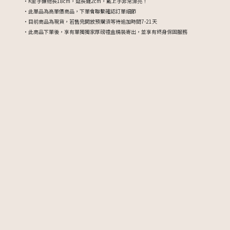
・K金手鍊總長18cm，延長鏈2cm，戴上手非常漂亮！
・此單品為高單價商品，下單會聯繫確認訂單細節
・目前商品為現貨，若售完開放預購須等待追加時間7-21天
・此商品下單後，享有單獨獨家厚磅禮盒精裝寄出，並享有終身保固服務