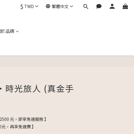
$
TWD
繁體中文
關於品牌
立即購買
ld・時光旅人 (真金手
2500 元，即享免運服務 】
0元，再享免運費 】