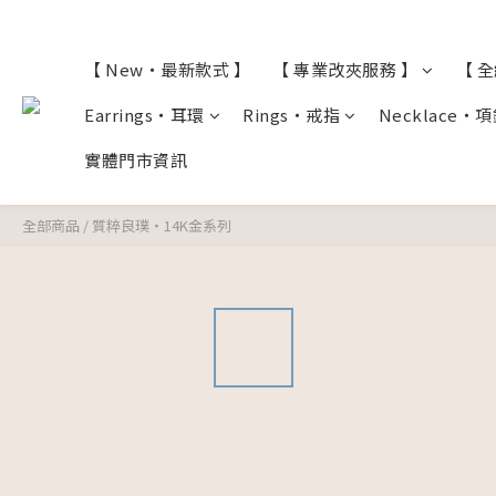
【 New・最新款式 】
【 專業改夾服務 】
【 
Earrings・耳環
Rings・戒指
Necklace・
實體門市資訊
全部商品
/
質粹良璞・14K金系列