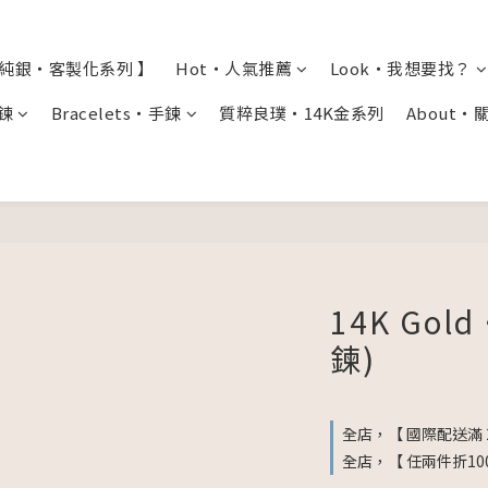
全純銀・客製化系列 】
Hot・人氣推薦
Look・我想要找？
項鍊
Bracelets・手鍊
質粹良璞・14K金系列
About・
14K Go
鍊)
全店，【 國際配送滿 
全店，【 任兩件折10