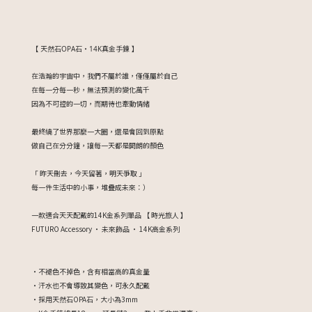
【 天然石OPA石・14K真金手鍊 】
在浩瀚的宇宙中，我們不屬於誰，僅僅屬於自己
在每一分每一秒，無法預測的變化萬千
因為不可控的一切，而期待也牽動情緒
最終繞了世界那麼一大圈，還是會回到原點
做自己在分分鐘，讓每一天都是開朗的顏色
「 昨天刪去，今天留著，明天爭取 」
每一件生活中的小事，堆疊成未來：）
一款適合天天配戴的14K金系列單品 【 時光旅人 】
FUTURO Accessory ・ 未來飾品 ・ 14K高金系列
・不褪色不掉色，含有相當高的真金量
・汗水也不會導致其變色，可永久配戴
・採用天然石OPA石，大小為3mm