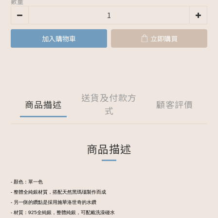
數量
加入購物車
立即購買
送貨及付款方
商品描述
顧客評價
式
商品描述
- 顏色：單一色
- 整體全純銀材質，搭配天然黑瑪瑙製作而成
- 另一側的鑽點是採用施華洛世奇的水鑽
- 材質：925全純銀，整體純銀，可配戴洗澡碰水