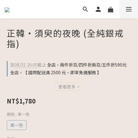
正韓・須臾的夜晚 (全純銀戒
指)
至
08/31 16:00
截止
全店，兩件折百/四件折兩百/五件折590元
全店，【 國際配送滿 2500 元，即享免運服務 】
查看更多
NT$1,780
顏色
: 單一色
單一色