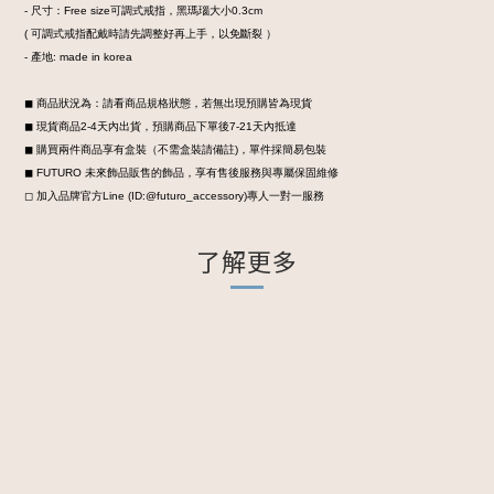
- 尺寸：Free size可調式戒指，黑瑪瑙大小0.3cm
( 可調式戒指配戴時請先調整好再上手，以免斷裂 ）
- 產地: made in korea
◼︎ 商品狀況為：請看商品規格狀態，若無出現預購皆為現貨
◼︎ 現貨商品2-4天內出貨，預購商品下單後7-21天內抵達
◼︎ 購買兩件商品享有盒裝
（不需盒裝請備註)，
單件採簡易包裝
◼︎ FUTURO 未來飾品販售的飾品，享有售後服務與專屬保固維修
◻︎ 加入品牌官方Line (ID:@futuro_accessory)專人一對一服務
了解更多