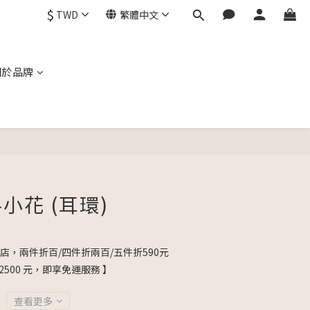
$
TWD
繁體中文
關於品牌
立即購買
小花 (耳環)
店，兩件折百/四件折兩百/五件折590元
2500 元，即享免運服務 】
查看更多