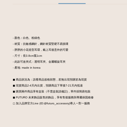
- 顏色：白色、粉綠色
- 材質：抗敏感鋼針，鋼針材質堅硬不易損壞
- 胖胖的小花造型耳環，戴上耳後意外的可愛
- 尺寸：長3.8cm寬1cm
- 此款可改夾式：透明耳夾、金屬螺旋耳夾
- 產地: made in korea
◼︎ 商品狀況為：請看商品規格狀態，若無出現預購皆為現貨
◼︎ 現貨商品2-4天內出貨，預購商品下單後7-21天內抵達
◼︎ 購買兩件商品享有盒裝
（不需盒裝請備註)，
單件採簡易包裝
◼︎ FUTURO 未來飾品販售的飾品，享有售後服務與專屬保固維修
◻︎ 加入品牌官方Line (ID:@futuro_accessory)專人一對一服務