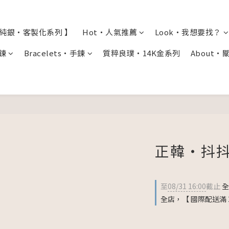
全純銀・客製化系列 】
Hot・人氣推薦
Look・我想要找？
項鍊
Bracelets・手鍊
質粹良璞・14K金系列
About・
正韓・抖抖
至
08/31 16:00
截止
全
全店，【 國際配送滿 