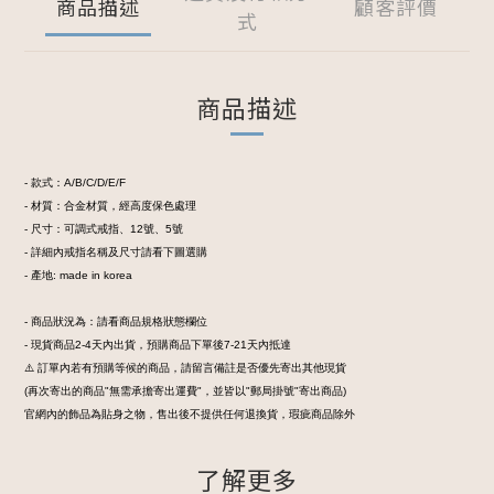
商品描述
顧客評價
式
商品描述
- 款式：A/B/C/D/E/F
- 材質：合金材質，經高度保色處理
- 尺寸：可調式戒指、12號、5號
- 詳細內戒指名稱及尺寸請看下圖選購
- 產地: made in korea
- 商品狀況為：請看商品規格狀態欄位
- 現貨商品2-4天內出貨，預購商品下單後7-21天內抵達
⚠️ 訂單內若有預購等候的商品，請留言備註是否優先寄出其他現貨
(再次寄出的商品"無需承擔寄出運費"，並皆以"郵局掛號"寄出商品)
官網內的飾品為貼身之物，售出後不提供任何退換貨，瑕疵商品除外
了解更多