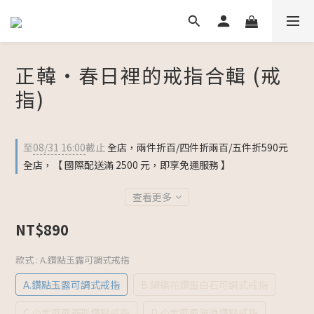
正韓・春日裡的戒指合輯 (戒
指)
至
08/31 16:00
截止
全店，兩件折百/四件折兩百/五件折590元
全店，【 國際配送滿 2500 元，即享免運服務 】
查看更多
NT$890
款式
: A.鑽點玉露可調式戒指
A.鑽點玉露可調式戒指
B.蝴蝶花鑽蛋白石可調式戒指
C.小宮庭風菱形鑽點戒指
D.小宮庭風波浪鑽點戒指