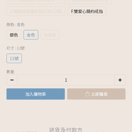
E.蝴蝶結單鑽戒指(只有12號)
F.雙愛心簡約戒指
顏色
: 金色
銀色
金色
玫瑰金
尺寸
: 12號
12號
數量
加入購物車
立即購買
送貨及付款方