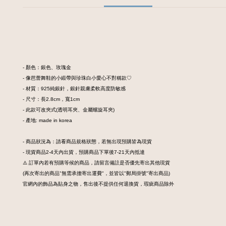
- 顏色：銀色、玫瑰金
- 像芭蕾舞鞋的小緞帶與珍珠白小愛心不對稱款♡
- 材質：925純銀針，銀針親膚柔軟高度防敏感
- 尺寸：長2.8cm，寬1cm
- 此款可改夾式(透明耳夾、金屬螺旋耳夾)
- 產地: made in korea
- 商品狀況為：請看商品規格狀態，若無出現預購皆為現貨
- 現貨商品2-4天內出貨，預購商品下單後7-21天內抵達
⚠️ 訂單內若有預購等候的商品，請留言備註是否優先寄出其他現貨
(再次寄出的商品"無需承擔寄出運費"，並皆以"郵局掛號"寄出商品)
官網內的飾品為貼身之物，售出後不提供任何退換貨，瑕疵商品除外