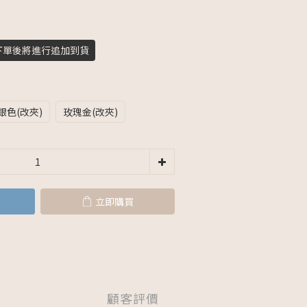
下單後將進行追加到貨
銀色(改夾)
玫瑰金(改夾)
立即購買
顧客評價