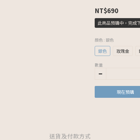
NT$690
此商品預購中，完成
顏色
: 銀色
銀色
玫瑰金
數量
現在預購
送貨及付款方式