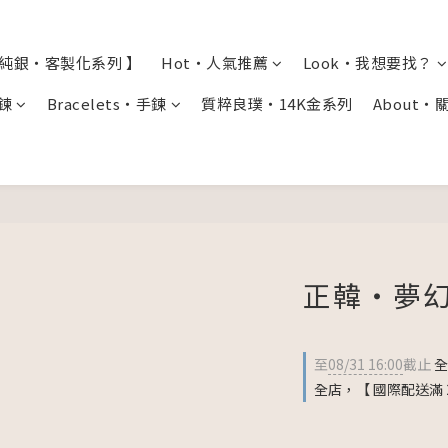
全純銀・客製化系列 】
Hot・人氣推薦
Look・我想要找？
項鍊
Bracelets・手鍊
質粹良璞・14K金系列
About・
正韓・夢幻
至
08/31 16:00
截止
全
全店，【 國際配送滿 