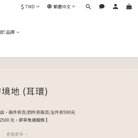
$
TWD
繁體中文
關於品牌
立即購買
境地 (耳環)
店，兩件折百/四件折兩百/五件折590元
2500 元，即享免運服務 】
查看更多