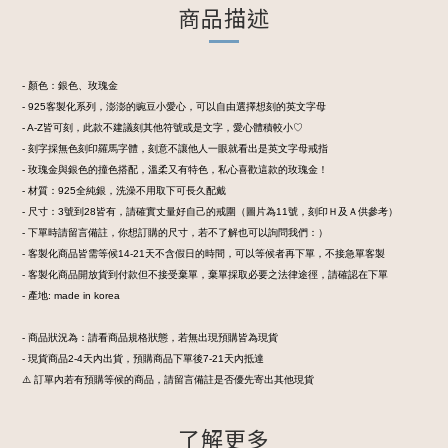
商品描述
- 顏色：銀色、玫瑰金
- 925客製化系列，澎澎的豌豆小愛心，可以自由選擇想刻的英文字母
- A-Z皆可刻，此款不建議刻其他符號或是文字，愛心體積較小♡
- 刻字採無色刻印羅馬字體，刻意不讓他人一眼就看出是英文字母戒指
- 玫瑰金與銀色的撞色搭配，溫柔又有特色，私心喜歡這款的玫瑰金！
- 材質：925全純銀，洗澡不用取下可長久配戴
- 尺寸：3號到28皆有，請確實丈量好自己的戒圍（圖片為11號，刻印Ｈ及Ａ供參考）
- 下單時請留言備註，你想訂購的尺寸，若不了解也可以詢問我們：）
- 客製化商品皆需等候14-21天不含假日的時間，可以等候者再下單，不接急單客製
- 客製化商品開放貨到付款但不接受棄單，棄單採取必要之法律途徑，請確認在下單
- 產地: made in korea
- 商品狀況為：請看商品規格狀態，若無出現預購皆為現貨
- 現貨商品2-4天內出貨，預購商品下單後7-21天內抵達
⚠️ 訂單內若有預購等候的商品，請留言備註是否優先寄出其他現貨
了解更多