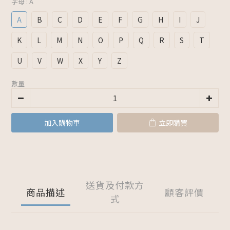
字母
: A
A
B
C
D
E
F
G
H
I
J
K
L
M
N
O
P
Q
R
S
T
U
V
W
X
Y
Z
數量
加入購物車
立即購買
送貨及付款方
商品描述
顧客評價
式