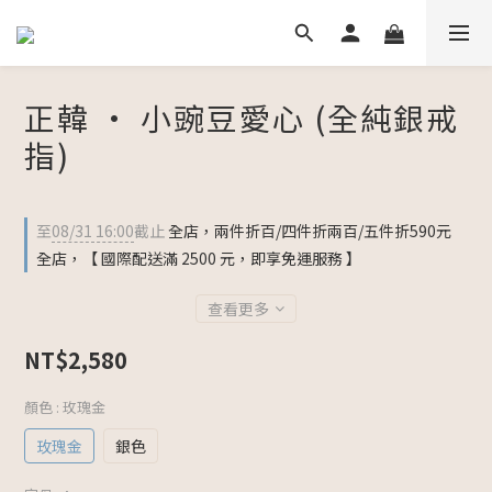
正韓 • 小豌豆愛心 (全純銀戒
指)
至
08/31 16:00
截止
全店，兩件折百/四件折兩百/五件折590元
全店，【 國際配送滿 2500 元，即享免運服務 】
查看更多
NT$2,580
顏色
: 玫瑰金
玫瑰金
銀色