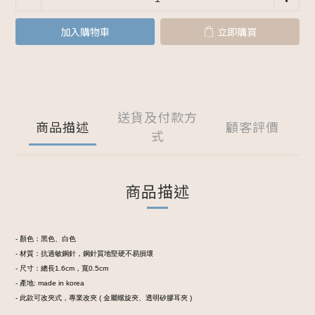
加入購物車
立即購買
送貨及付款方
商品描述
顧客評價
式
商品描述
- 顏色：黑色、白色
- 材質：抗過敏鋼針，鋼針質地堅硬不易損壞
- 尺寸：總長1.6cm，寬0.5cm
- 產地: made in korea
- 此款可改夾式，專業改夾 ( 金屬螺旋夾、透明矽膠耳夾 )