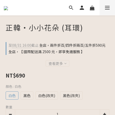
正韓・小小花朵 (耳環)
至
08/31 16:00
截止
全店，兩件折百/四件折兩百/五件折590元
全店，【 國際配送滿 2500 元，即享免運服務 】
查看更多
NT$690
顏色
: 白色
白色
黑色
白色(改夾)
黑色(改夾)
數量