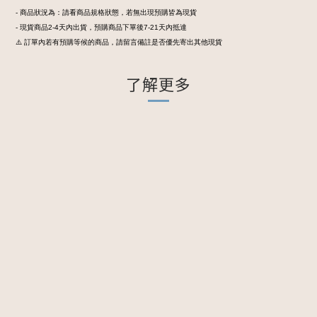
- 商品狀況為：請看商品規格狀態，若無出現預購皆為現貨
- 現貨商品2-4天內出貨，預購商品下單後7-21天內抵達
⚠️ 訂單內若有預購等候的商品，請留言備註是否優先寄出其他現貨
了解更多