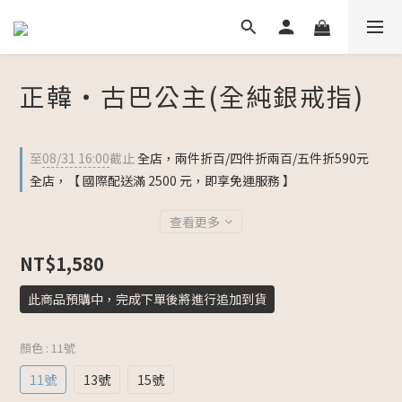
正韓・古巴公主(全純銀戒指)
至
08/31 16:00
截止
全店，兩件折百/四件折兩百/五件折590元
全店，【 國際配送滿 2500 元，即享免運服務 】
查看更多
NT$1,580
此商品預購中，完成下單後將進行追加到貨
顏色
: 11號
11號
13號
15號