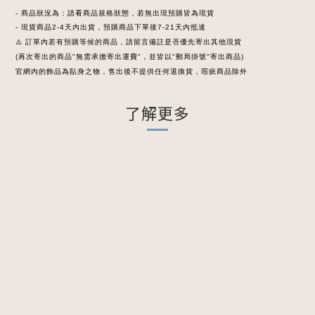
- 商品狀況為：請看商品規格狀態，若無出現預購皆為現貨
- 現貨商品2-4天內出貨，預購商品下單後7-21天內抵達
⚠️ 訂單內若有預購等候的商品，請留言備註是否優先寄出其他現貨
(再次寄出的商品"無需承擔寄出運費"，並皆以"郵局掛號"寄出商品)
官網內的飾品為貼身之物，售出後不提供任何退換貨，瑕疵商品除外
了解更多