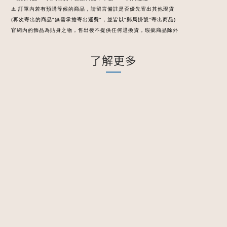
⚠️ 訂單內若有預購等候的商品，請留言備註是否優先寄出其他現貨
(再次寄出的商品"無需承擔寄出運費"，並皆以"郵局掛號"寄出商品)
官網內的飾品為貼身之物，售出後不提供任何退換貨，瑕疵商品除外
了解更多