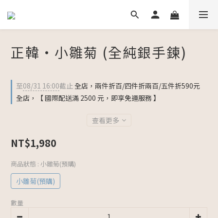
正韓・小雛菊 (全純銀手鍊)
至
08/31 16:00
截止
全店，兩件折百/四件折兩百/五件折590元
全店，【 國際配送滿 2500 元，即享免運服務 】
查看更多
NT$1,980
商品狀態
: 小雛菊(預購)
小雛菊(預購)
數量