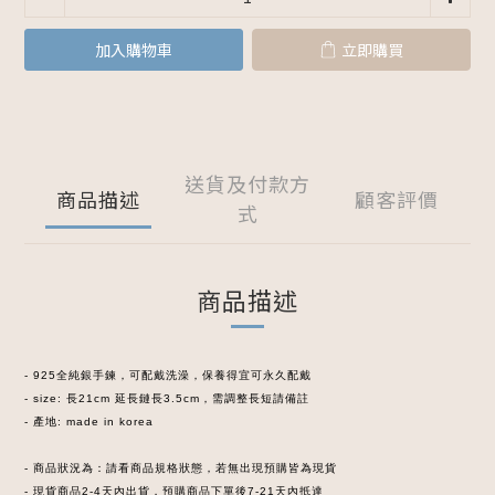
加入購物車
立即購買
送貨及付款方
商品描述
顧客評價
式
商品描述
- 925全純銀手鍊，可配戴洗澡，保養得宜可永久配戴
- size: 長21cm 延長鏈長3.5cm，需
調整長短請備註
- 產地: made in korea
- 商品狀況為：請看商品規格狀態，若無出現預購皆為現貨
- 現貨商品2-4天內出貨，預購商品下單後7-21天內抵達