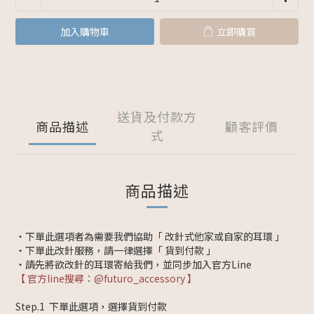
加入購物車
立即購買
送貨及付款方
商品描述
顧客評價
式
商品描述
・下單此選項者為需要我們協助「 改針式他家或自家的耳環 」
・下單此改針服務，請一律選擇「 貨到付款 」
・請先將欲改針的耳環寄給我們，並同步加入官方Line
【 官方line搜尋：@futuro_accessory 】
Step.1 下單此選項，選擇貨到付款