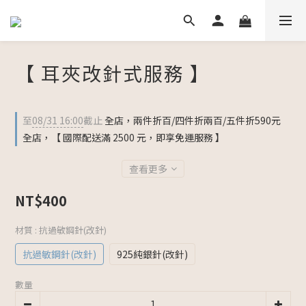
【 耳夾改針式服務 】
至
08/31 16:00
截止
全店，兩件折百/四件折兩百/五件折590元
全店，【 國際配送滿 2500 元，即享免運服務 】
查看更多
NT$400
材質
: 抗過敏鋼針(改針)
抗過敏鋼針(改針)
925純銀針(改針)
數量