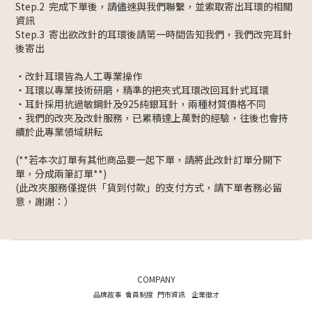
Step.2 完成下單後，請儘速與我們聯繫，並索取寄出耳環的相關
資訊
Step.3 寄出欲改針的耳環後請第一時間告知我們，我們改完耳針
後寄出
・改針耳環皆為人工專業操作
・耳環以專業技術研磨，精準的把夾式耳環改回耳針式耳環
・耳針採用抗過敏鋼針及925純銀耳針，兩種材質價格不同
・我們的改夾及改針服務，已累積達上萬對的經驗，往後也會持
續於此專業領域耕耘
(**若本次訂單有其他商品要一起下單，請將此改針訂單分開下
單，分成兩筆訂單**)
(此改夾服務僅提供「貨到付款」的支付方式，請下單者務必留
意，謝謝：）
COMPANY
品牌故事
會員制度
門市資訊
企業徵才