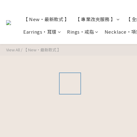
【 New・最新款式 】
【 專業改夾服務 】
【 
Earrings・耳環
Rings・戒指
Necklace・
View All
/
【 New・最新款式 】