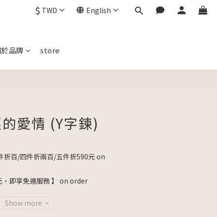
$
TWD
English
關於品牌
store
BUY NOW
的愛情 (Y字鍊)
折百/四件折兩百/五件折590元 on
元，即享免運服務 】 on order
Show more