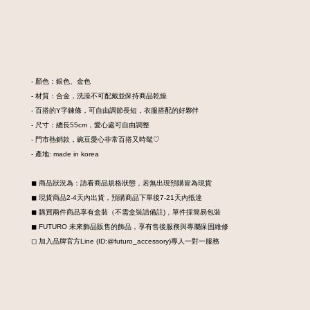
- 顏色：銀色、金色
- 材質：合金，洗澡不可配戴並保持商品乾燥
- 百搭的Y字鍊條，可自由調節長短，衣服搭配的好夥伴
- 尺寸：總長55cm，愛心處可自由調整
- 門市熱銷款，豌豆愛心非常百搭又時髦♡
- 產地: made in korea
◼︎ 商品狀況為：請看商品規格狀態，若無出現預購皆為現貨
◼︎ 現貨商品2-4天內出貨，預購商品下單後7-21天內抵達
◼︎ 購買兩件商品享有盒裝
（不需盒裝請備註)，
單件採簡易包裝
◼︎ FUTURO 未來飾品販售的飾品，享有售後服務與專屬保固維修
◻︎ 加入品牌官方Line (ID:@futuro_accessory)專人一對一服務