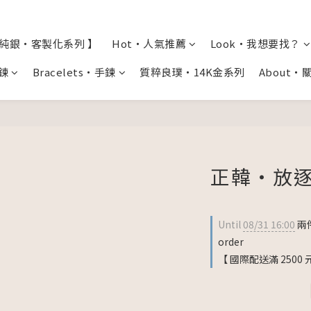
全純銀・客製化系列 】
Hot・人氣推薦
Look・我想要找？
項鍊
Bracelets・手鍊
質粹良璞・14K金系列
About・
正韓・放逐
Until
08/31 16:00
兩件
order
【 國際配送滿 2500 