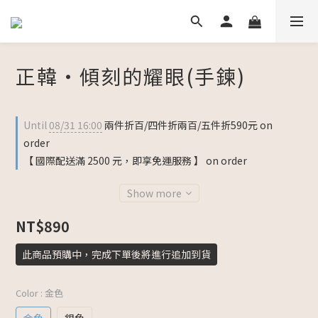
正韓・傾刻的耀眼(手鍊)
Until
08/31 16:00
兩件折百/四件折兩百/五件折590元 on
order
【 國際配送滿 2500 元，即享免運服務 】 on order
Show more
NT$890
此商品預購中，完成下單後將進行追加到貨
Color
: 金色