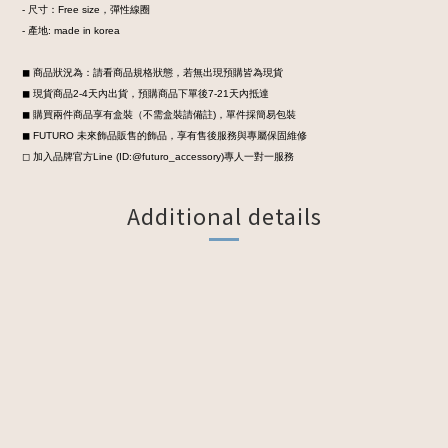
- 尺寸：Free size，彈性線圈
- 產地: made in korea
◼︎ 商品狀況為：請看商品規格狀態，若無出現預購皆為現貨
◼︎ 現貨商品2-4天內出貨，預購商品下單後7-21天內抵達
◼︎ 購買兩件商品享有盒裝
（不需盒裝請備註)，
單件採簡易包裝
◼︎ FUTURO 未來飾品販售的飾品，享有售後服務與專屬保固維修
◻︎ 加入品牌官方Line (ID:@futuro_accessory)專人一對一服務
Additional details