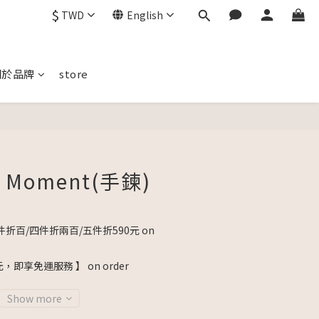
$
TWD
English
關於品牌
store
BUY NOW
 Moment(手鍊)
折百/四件折兩百/五件折590元 on
元，即享免運服務 】 on order
Show more