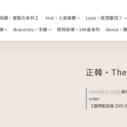
全純銀・客製化系列 】
Hot・人氣推薦
Look・我想要找？
項鍊
Bracelets・手鍊
質粹良璞・14K金系列
About・
正韓・The
Until
08/31 16:00
兩件
order
【 國際配送滿 2500 