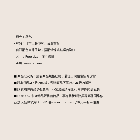
- 顏色：單色
- 材質：日本工藝串珠、合金材質
- 自訂配色串珠手鍊，搭配蝴蝶結點綴的剛好
- 尺寸：Free size，彈性線圈
- 產地: made in korea
◼︎ 商品狀況為：請看商品規格狀態，若無出現預購皆為現貨
◼︎ 現貨商品2-4天內出貨，預購商品下單後7-21天內抵達
◼︎ 購買兩件商品享有盒裝
（不需盒裝請備註)，
單件採簡易包裝
◼︎ FUTURO 未來飾品販售的飾品，享有售後服務與專屬保固維修
◻︎ 加入品牌官方Line (ID:@futuro_accessory)專人一對一服務