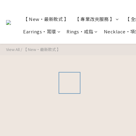
【 New・最新款式 】
【 專業改夾服務 】
【 
Earrings・耳環
Rings・戒指
Necklace・
View All
/
【 New・最新款式 】