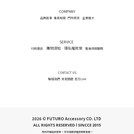
COMPANY
品牌故事
會員制度
門市資訊
企業徵才
SERVICE
購物須知
隱私權政策
付款運送
售後保固服務
CONTACT US
聯絡我們
常見問題
官方Line
2026 © FUTURO Accessory CO. LTD
ALL RIGHTS RESERVED l SINCCE 2015
預防詐騙提高警覺 < 若有疑慮請儘速聯繫客服 >