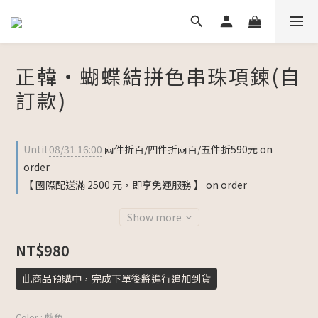
正韓・蝴蝶結拼色串珠項鍊(自
訂款)
Until
08/31 16:00
兩件折百/四件折兩百/五件折590元 on
order
【 國際配送滿 2500 元，即享免運服務 】 on order
Show more
NT$980
此商品預購中，完成下單後將進行追加到貨
Color
: 藍色