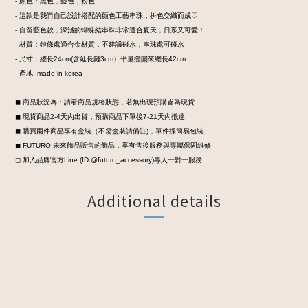
- 顏色：黑色，藍色，粉色
- 這款是我們自己設計搭配的顏色工藝串珠，拼色交織而成♡
- 自留藍色款，深淺的蝴蝶結串珠非常適合夏天，日系又可愛！
- 材質：鏈條處適合金材質，不建議碰水，串珠處可碰水
- 尺寸：總長24cm(含延長鏈3cm）平量攤開來總長42cm
- 產地: made in korea
◼︎ 商品狀況為：請看商品規格狀態，若無出現預購皆為現貨
◼︎ 現貨商品2-4天內出貨，預購商品下單後7-21天內抵達
◼︎ 購買兩件商品享有盒裝
（不需盒裝請備註)，
單件採簡易包裝
◼︎ FUTURO 未來飾品販售的飾品，享有售後服務與專屬保固維修
◻︎ 加入品牌官方Line (ID:@futuro_accessory)專人一對一服務
Additional details