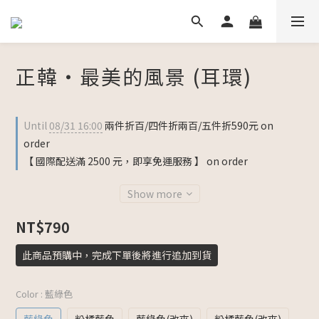
正韓・最美的風景 (耳環)
Until
08/31 16:00
兩件折百/四件折兩百/五件折590元 on
order
【 國際配送滿 2500 元，即享免運服務 】 on order
Show more
NT$790
此商品預購中，完成下單後將進行追加到貨
Color
: 藍綠色