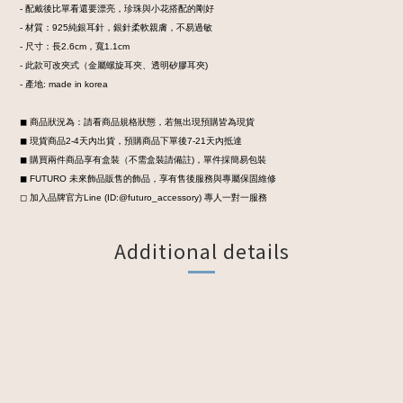
- 配戴後比單看還要漂亮，珍珠與小花搭配的剛好
- 材質：925純銀耳針，銀針柔軟親膚，不易過敏
- 尺寸：長2.6cm，寬1.1cm
- 此款可改夾式（金屬螺旋耳夾、透明矽膠耳夾)
- 產地: made in korea
◼︎ 商品狀況為：請看商品規格狀態，若無出現預購皆為現貨
◼︎ 現貨商品2-4天內出貨，預購商品下單後7-21天內抵達
◼︎ 購買兩件商品享有盒裝
（不需盒裝請備註)，
單件採簡易包裝
◼︎ FUTURO 未來飾品販售的飾品，享有售後服務與專屬保固維修
◻︎ 加入品牌官方Line (ID:@futuro_accessory) 專人一對一服務
Additional details