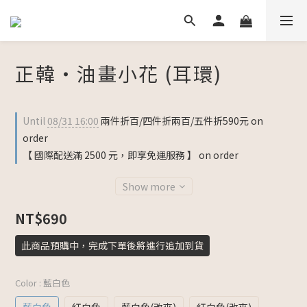
正韓・油畫小花 (耳環)
Until
08/31 16:00
兩件折百/四件折兩百/五件折590元 on
order
【 國際配送滿 2500 元，即享免運服務 】 on order
Show more
NT$690
此商品預購中，完成下單後將進行追加到貨
Color
: 藍白色