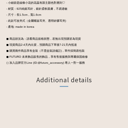
- 小細節是線條小花的花蕊有跟主顏色對應到♡
- 材質：925純銀耳針，銀針柔軟親膚，不易過敏
- 尺寸：長1.5cm，寬1.6cm
- 此款可改夾式（金屬螺旋耳夾、透明矽膠耳夾)
- 產地: made in korea
◼︎ 商品狀況為：請看商品規格狀態，若無出現預購皆為現貨
◼︎ 現貨商品2-4天內出貨，預購商品下單後7-21天內抵達
◼︎ 購買兩件商品享有盒裝
（不需盒裝請備註)，
單件採簡易包裝
◼︎ FUTURO 未來飾品販售的飾品，享有售後服務與專屬保固維修
◻︎ 加入品牌官方Line (ID:@futuro_accessory) 專人一對一服務
Additional details