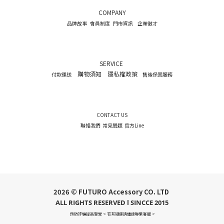
COMPANY
品牌故事
會員制度
門市資訊
企業徵才
SERVICE
購物須知
隱私權政策
付款運送
售後保固服務
CONTACT US
聯絡我們
常見問題
官方Line
2026 © FUTURO Accessory CO. LTD
ALL RIGHTS RESERVED l SINCCE 2015
預防詐騙提高警覺 < 若有疑慮請儘速聯繫客服 >