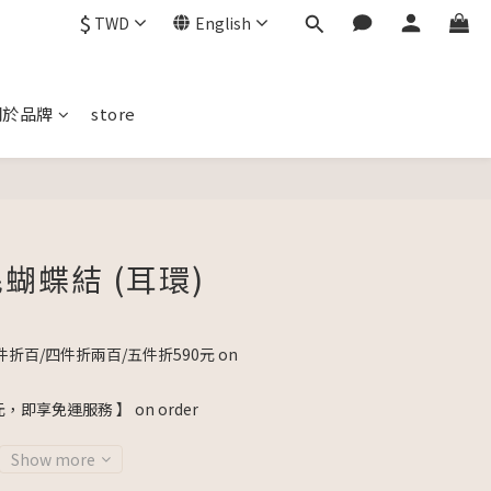
$
TWD
English
關於品牌
store
BUY NOW
蝴蝶結 (耳環)
折百/四件折兩百/五件折590元 on
元，即享免運服務 】 on order
Show more