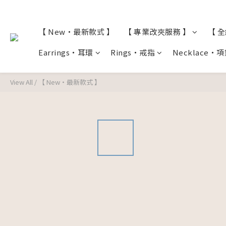
【 New・最新款式 】
【 專業改夾服務 】
【 
Earrings・耳環
Rings・戒指
Necklace・
View All
/
【 New・最新款式 】