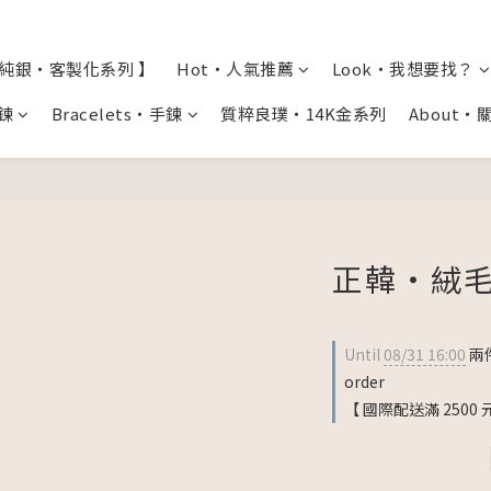
全純銀・客製化系列 】
Hot・人氣推薦
Look・我想要找？
項鍊
Bracelets・手鍊
質粹良璞・14K金系列
About・
正韓・絨毛
Until
08/31 16:00
兩件
order
【 國際配送滿 2500 