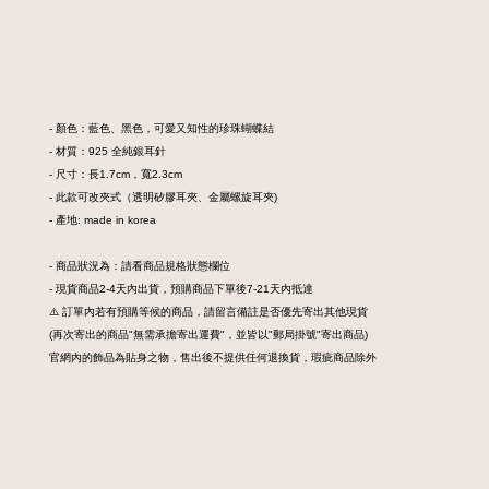
- 顏色：藍色、黑色，可愛又知性的珍珠蝴蝶結
- 材質：925 全純銀耳針
- 尺寸：長1.7cm，寬2.3cm
- 此款可改夾式（透明矽膠耳夾、金屬螺旋耳夾)
- 產地: made in korea
- 商品狀況為：請看商品規格狀態欄位
- 現貨商品2-4天內出貨，預購商品下單後7-21天內抵達
⚠️ 訂單內若有預購等候的商品，請留言備註是否優先寄出其他現貨
(再次寄出的商品"無需承擔寄出運費"，並皆以"郵局掛號"寄出商品)
官網內的飾品為貼身之物，售出後不提供任何退換貨，瑕疵商品除外