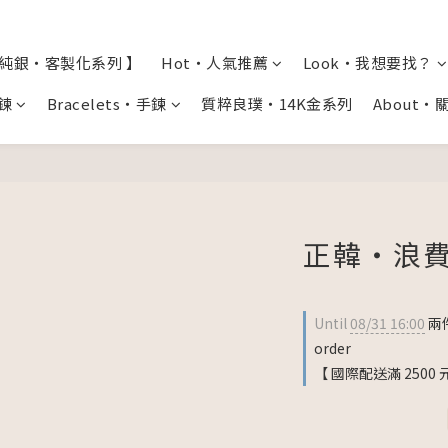
全純銀・客製化系列 】
Hot・人氣推薦
Look・我想要找？
項鍊
Bracelets・手鍊
質粹良璞・14K金系列
About・
正韓・浪費
Until
08/31 16:00
兩件
order
【 國際配送滿 2500 