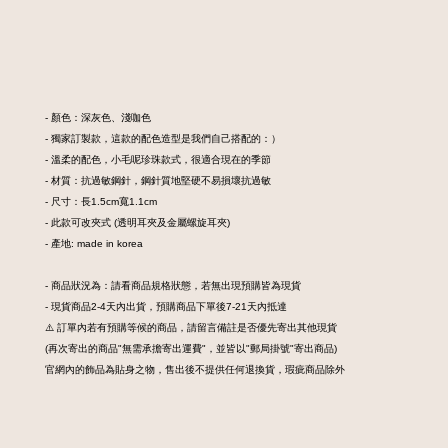
- 顏色：深灰色、淺咖色
- 獨家訂製款，這款的配色造型是我們自己搭配的：）
- 溫柔的配色，小毛呢珍珠款式，很適合現在的季節
- 材質：抗過敏鋼針，鋼針質地堅硬不易損壞抗過敏
- 尺寸：長1.5cm寬1.1cm
- 此款可改夾式 (透明耳夾及金屬螺旋耳夾)
- 產地: made in korea
- 商品狀況為：請看商品規格狀態，若無出現預購皆為現貨
- 現貨商品2-4天內出貨，預購商品下單後7-21天內抵達
⚠️ 訂單內若有預購等候的商品，請留言備註是否優先寄出其他現貨
(再次寄出的商品"無需承擔寄出運費"，並皆以"郵局掛號"寄出商品)
官網內的飾品為貼身之物，售出後不提供任何退換貨，瑕疵商品除外