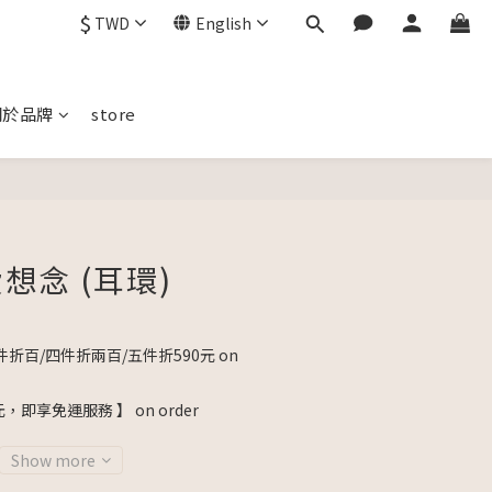
$
TWD
English
關於品牌
store
BUY NOW
想念 (耳環)
折百/四件折兩百/五件折590元 on
元，即享免運服務 】 on order
Show more