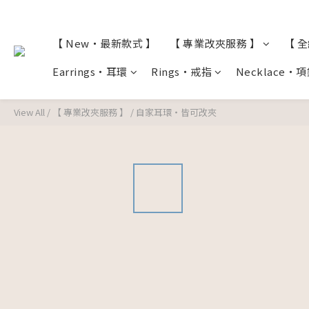
【 New・最新款式 】
【 專業改夾服務 】
【 
Earrings・耳環
Rings・戒指
Necklace・
View All
/
【 專業改夾服務 】
/
自家耳環・皆可改夾