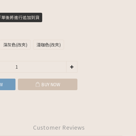
下單後將進行追加到貨
深灰色(改夾)
淺咖色(改夾)
W
BUY NOW
Customer Reviews