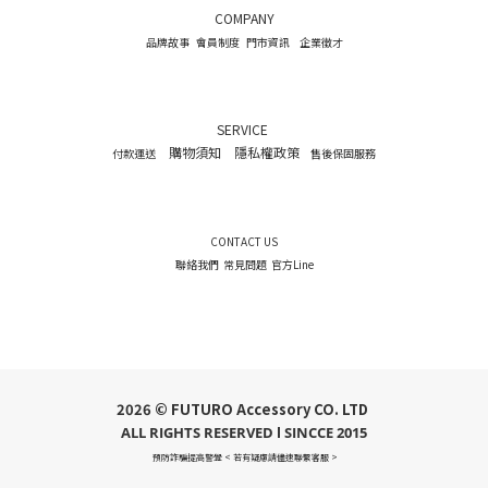
COMPANY
品牌故事
會員制度
門市資訊
企業徵才
SERVICE
購物須知
隱私權政策
付款運送
售後保固服務
CONTACT US
聯絡我們
常見問題
官方Line
2026 © FUTURO Accessory CO. LTD
ALL RIGHTS RESERVED l SINCCE 2015
預防詐騙提高警覺 < 若有疑慮請儘速聯繫客服 >