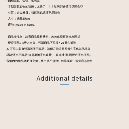
- 兩種顏色：金色、玫瑰金
- 本期新款必收的項鍊，太美了！！！珍珠部分還可以開合♡
- 材質：合金材質，精鍍保色處理不易脫色
- 尺寸：總長25cm
- 產地: made in korea
- 商品狀況為：請看商品規格狀態，若無出現預購皆為現貨
- 現貨商品2-4天內出貨，預購商品下單後7-21天內抵達
⚠️ 訂單內若有預購等候的商品，請留言備註是否優先寄出其他現貨
(再次寄出的商品"無需承擔寄出運費"，並皆以"郵局掛號"寄出商品)
官網內的飾品為貼身之物，售出後不提供任何退換貨，瑕疵商品除外
Additional details