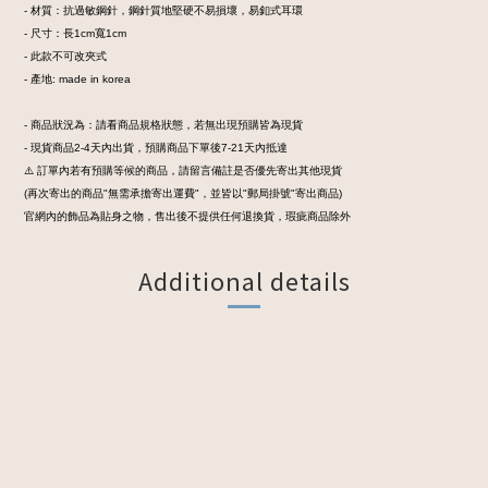
- 材質：抗過敏鋼針，鋼針質地堅硬不易損壞，易釦式耳環
- 尺寸：長1cm寬1cm
- 此款不可改夾式
- 產地: made in korea
- 商品狀況為：請看商品規格狀態，若無出現預購皆為現貨
- 現貨商品2-4天內出貨，預購商品下單後7-21天內抵達
⚠️ 訂單內若有預購等候的商品，請留言備註是否優先寄出其他現貨
(再次寄出的商品"無需承擔寄出運費"，並皆以"郵局掛號"寄出商品)
官網內的飾品為貼身之物，售出後不提供任何退換貨，瑕疵商品除外
Additional details