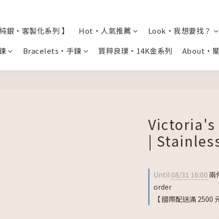
全純銀・客製化系列 】
Hot・人氣推薦
Look・我想要找？
項鍊
Bracelets・手鍊
質粹良璞・14K金系列
About・
Victoria's
| Stainles
Until
08/31 16:00
兩件
order
【 國際配送滿 2500 