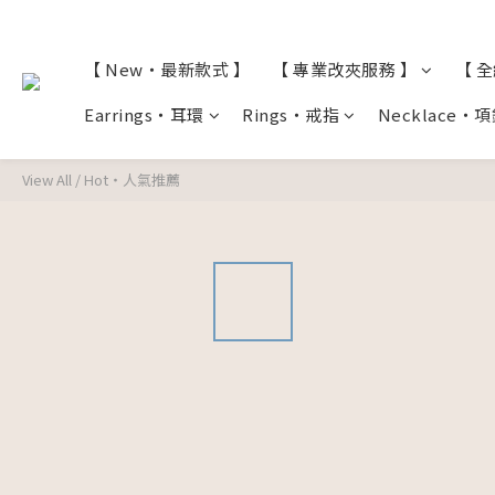
【 New・最新款式 】
【 專業改夾服務 】
【 
Earrings・耳環
Rings・戒指
Necklace・
View All
/
Hot・人氣推薦