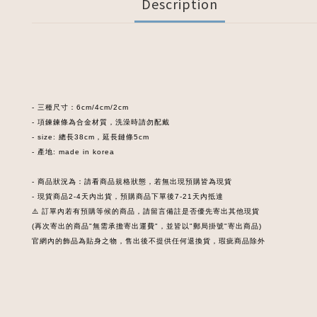
Description
- 三種尺寸：6cm/4cm/2cm
- 項鍊鍊條為合金材質，洗澡時請勿配戴
- size: 總長38cm，延長鏈條5cm
- 產地: made in korea
- 商品狀況為：請看商品規格狀態，若無出現預購皆為現貨
- 現貨商品2-4天內出貨，預購商品下單後7-21天內抵達
⚠️ 訂單內若有預購等候的商品，請留言備註是否優先寄出其他現貨
(再次寄出的商品"無需承擔寄出運費"，並皆以"郵局掛號"寄出商品)
官網內的飾品為貼身之物，售出後不提供任何退換貨，瑕疵商品除外