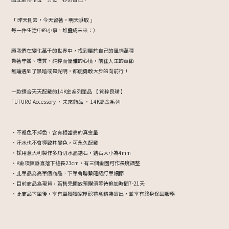
「 昨天刪去，今天留著，明天爭取 」
每一件生活中的小事，堆疊成未來：）
願我們在變化萬千的世界中，找到屬於自己的風情萬種
帶著守誠、樸質、純粹而優雅的心境，前往人生的章節
無論遇到了黑暗或是光明，都能勇敢大步的向前行！
一款適合天天配戴的14K金系列單品 【 質粹良璞 】
FUTURO Accessory ・ 未來飾品 ・ 14K高金系列
・不褪色不掉色，含有相當高的真金量
・汗水也不會導致其變色，可永久配戴
・採用意大利製作多角切水晶鋯石，鋯石大小為4mm
・K金項鍊垂直落下總長23cm，有三個金圈可作長度調整
・此單品為高單價商品，下單會聯繫確認訂單細節
・目前商品為現貨，若售完開放預購須等待追加時間7-21天
・此商品下單後，享有單獨獨家厚磅禮盒精裝寄出，並享有終身保固服務