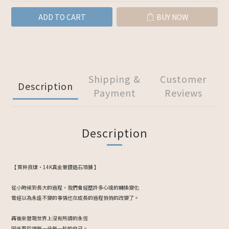
ADD TO CART
BUY NOW
Shipping &
Customer
Description
Payment
Reviews
Description
【 質粹良璞・14K真金單鑽鋯石項鍊 】
從小時候到長大的過程，我們會經歷許多心境的轉換變化
曾經以為永遠不變的事情也在成長的過程悄悄的改變了。
再後來發現世界上沒有所謂的永恆
因此更珍惜每一分每一秒的自己。