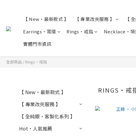
【 New・最新款式 】
【 專業改夾服務 】
【 
Earrings・耳環
Rings・戒指
Necklace・
實體門市資訊
全部商品
/
Rings・戒指
RINGS・戒
【 New・最新款式 】
【 專業改夾服務 】
【 全純銀・客製化系列 】
Hot・人氣推薦