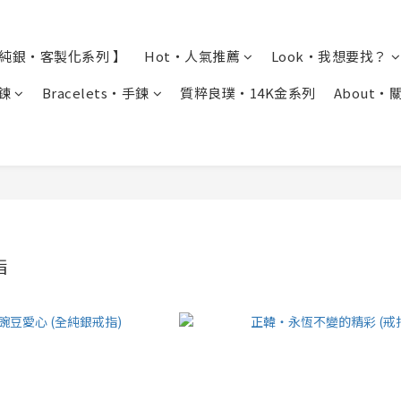
全純銀・客製化系列 】
Hot・人氣推薦
Look・我想要找？
項鍊
Bracelets・手鍊
質粹良璞・14K金系列
About・
指