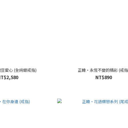
豌豆愛心 (全純銀戒指)
正韓・永恆不變的精彩 (戒指
NT$2,580
NT$890