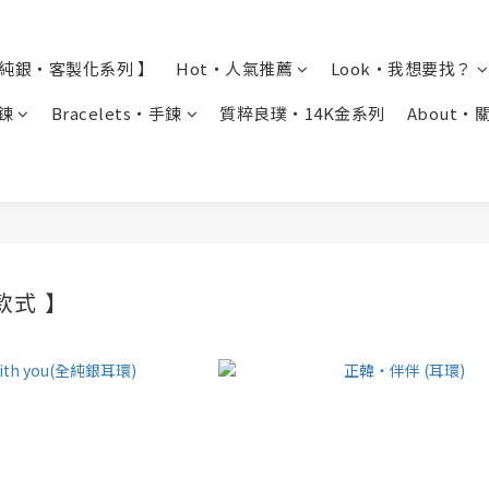
全純銀・客製化系列 】
Hot・人氣推薦
Look・我想要找？
項鍊
Bracelets・手鍊
質粹良璞・14K金系列
About・
款式 】