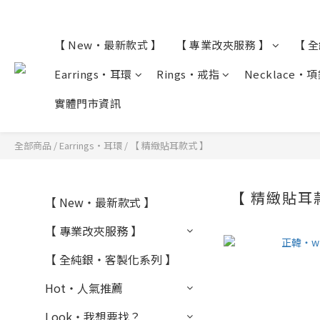
【 New・最新款式 】
【 專業改夾服務 】
【 
Earrings・耳環
Rings・戒指
Necklace・
實體門市資訊
全部商品
/
Earrings・耳環
/
【 精緻貼耳款式 】
【 精緻貼耳
【 New・最新款式 】
【 專業改夾服務 】
【 全純銀・客製化系列 】
Hot・人氣推薦
Look・我想要找？