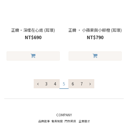
正韓・深埋在心底 (耳環)
正韓 • 小蘋果與小柳橙 (耳環)
NT$690
NT$790
3
4
5
6
7
COMPANY
品牌故事
會員制度
門市資訊
企業徵才