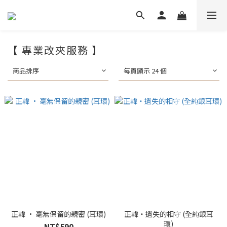
【 專業改夾服務 】
商品排序
每頁顯示 24 個
正韓 • 毫無保留的親密 (耳環)
正韓・遺失的相守 (全純銀耳
環)
NT$590