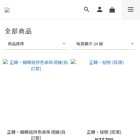
全部商品
商品排序
每頁顯示 24 個
正韓・蝴蝶結拼色串珠項鍊(自
正韓・秘戀 (耳環)
訂款)
NT$790