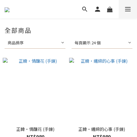
全部商品
商品排序
每頁顯示 24 個
正韓・情釀花 (手鍊)
正韓・纏綿的心事 (手鍊)
NT$980
NT$980