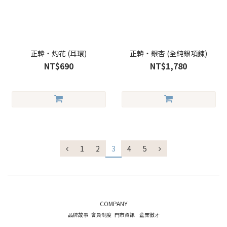
正韓・灼花 (耳環)
正韓・銀杏 (全純銀項鍊)
NT$690
NT$1,780
1
2
3
4
5
COMPANY
品牌故事
會員制度
門市資訊
企業徵才