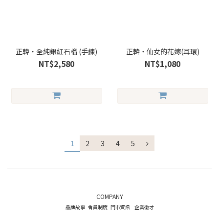
正韓・全純銀紅石榴 (手鍊)
正韓・仙女的花嫁(耳環)
NT$2,580
NT$1,080
1
2
3
4
5
COMPANY
品牌故事
會員制度
門市資訊
企業徵才