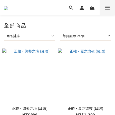
全部商品
商品排序
每頁顯示 24 個
正韓・悠藍之境 (耳環)
正韓・夏之燦夜 (耳環)
NT$890
NT$1,280